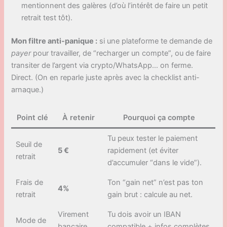
mentionnent des galères (d’où l’intérêt de faire un petit
retrait test tôt).
Mon filtre anti-panique :
si une plateforme te demande de
payer
pour travailler, de “recharger un compte”, ou de faire
transiter de l’argent via crypto/WhatsApp… on ferme.
Direct. (On en reparle juste après avec la checklist anti-
arnaque.)
Point clé
À retenir
Pourquoi ça compte
Tu peux tester le paiement
Seuil de
5 €
rapidement (et éviter
retrait
d’accumuler “dans le vide”).
Frais de
Ton “gain net” n’est pas ton
4%
retrait
gain brut : calcule au net.
Virement
Tu dois avoir un IBAN
Mode de
bancaire
compatible + infos complètes