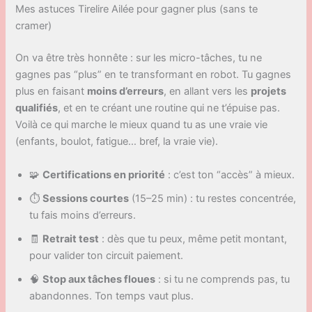
Mes astuces Tirelire Ailée pour gagner plus (sans te
cramer)
On va être très honnête : sur les micro-tâches, tu ne
gagnes pas “plus” en te transformant en robot. Tu gagnes
plus en faisant
moins d’erreurs
, en allant vers les
projets
qualifiés
, et en te créant une routine qui ne t’épuise pas.
Voilà ce qui marche le mieux quand tu as une vraie vie
(enfants, boulot, fatigue… bref, la vraie vie).
🧩
Certifications en priorité
: c’est ton “accès” à mieux.
⏱️
Sessions courtes
(15–25 min) : tu restes concentrée,
tu fais moins d’erreurs.
🧾
Retrait test
: dès que tu peux, même petit montant,
pour valider ton circuit paiement.
🧠
Stop aux tâches floues
: si tu ne comprends pas, tu
abandonnes. Ton temps vaut plus.