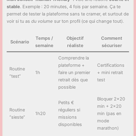
stable
. Exemple : 20 minutes, 4 fois par semaine. Ça te
permet de tester la plateforme sans te cramer, et surtout de
voir si tu as
du volume
sur ton profil (ce qui change tout).
Temps /
Objectif
Comment
Scénario
semaine
réaliste
sécuriser
Comprendre la
plateforme +
Certifications
Routine
1h
faire un premier
+ mini retrait
“test”
retrait dès que
test
possible
Bloquer 2×20
Petits €
min + 2×20
Routine
réguliers si
1h20
min (pas en
“sieste”
missions
mode
disponibles
marathon)