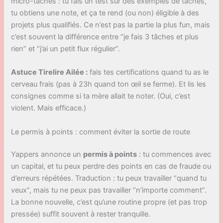
micro-tâches : tu fais un test sur des exemples de tâches,
tu obtiens une note, et ça te rend (ou non) éligible à des
projets plus qualifiés. Ce n’est pas la partie la plus fun, mais
c’est souvent la différence entre “je fais 3 tâches et plus
rien” et “j’ai un petit flux régulier”.
Astuce Tirelire Ailée :
fais tes certifications quand tu as le
cerveau frais (pas à 23h quand ton œil se ferme). Et lis les
consignes comme si ta mère allait te noter. (Oui, c’est
violent. Mais efficace.)
Le permis à points : comment éviter la sortie de route
Yappers annonce un
permis à points
: tu commences avec
un capital, et tu peux perdre des points en cas de fraude ou
d’erreurs répétées. Traduction : tu peux travailler “quand tu
veux”, mais tu ne peux pas travailler “n’importe comment”.
La bonne nouvelle, c’est qu’une routine propre (et pas trop
pressée) suffit souvent à rester tranquille.