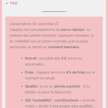
FAQ
L’essentiel en 30 secondes ⏱️
Yappers est une plateforme de
micro-tâches
: tu
réalises des petites missions (quelques minutes), tu
es crédité(e) sur un porte-monnaie, puis tu peux
demander un retrait en
virement bancaire
.
Retrait :
possible dès
5 €
(sinon tu
accumules).
Frais :
Yappers annonce
4% de frais
sur le
montant du retrait.
Qualité :
tu as un
permis à points
: si tu
bâcles, tu peux te faire sortir.
Clé “rentabilité” :
certifications
+ bonnes
notes = accès à des projets plus qualifiés.