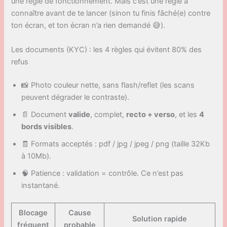
une règle de fonctionnement. Mais c’est une règle à
connaître avant de te lancer (sinon tu finis fâché(e) contre
ton écran, et ton écran n’a rien demandé 😅).
Les documents (KYC) : les 4 règles qui évitent 80% des
refus
📸 Photo couleur nette, sans flash/reflet (les scans
peuvent dégrader le contraste).
📄 Document
valide
, complet,
recto + verso
, et les
4
bords visibles
.
🧾 Formats acceptés : pdf / jpg / jpeg / png (taille 32Kb
à 10Mb).
🧠 Patience : validation = contrôle. Ce n’est pas
instantané.
Blocage
Cause
Solution rapide
fréquent
probable