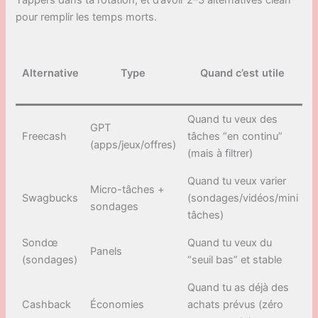
pour remplir les temps morts.
Alternative
Type
Quand c’est utile
Quand tu veux des
Li
GPT
Freecash
tâches “en continu”
F
(apps/jeux/offres)
(mais à filtrer)
a
Quand tu veux varier
Li
Micro-tâches +
Swagbucks
(sondages/vidéos/mini
S
sondages
tâches)
a
Sondœ
Quand tu veux du
Vo
Panels
(sondages)
“seuil bas” et stable
s
Quand tu as déjà des
G
Cashback
Économies
achats prévus (zéro
in