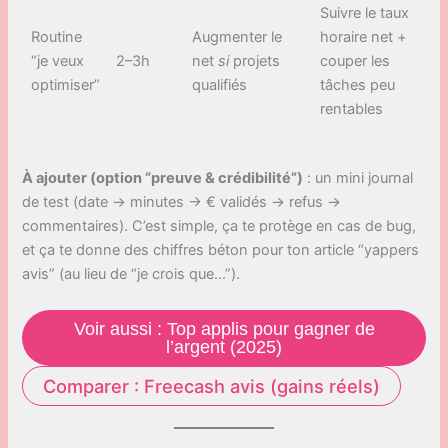
Suivre le taux
Routine
Augmenter le
horaire net +
“je veux
2–3h
net
si
projets
couper les
optimiser”
qualifiés
tâches peu
rentables
À ajouter (option “preuve & crédibilité”)
: un mini journal
de test (date → minutes → € validés → refus →
commentaires). C’est simple, ça te protège en cas de bug,
et ça te donne des chiffres béton pour ton article “yappers
avis” (au lieu de “je crois que…”).
Voir aussi : Top applis pour gagner de
l’argent (2025)
Comparer : Freecash avis (gains réels)