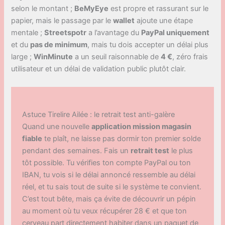
selon le montant ;
BeMyEye
est propre et rassurant sur le
papier, mais le passage par le
wallet
ajoute une étape
mentale ;
Streetspotr
a l’avantage du
PayPal uniquement
et du
pas de minimum
, mais tu dois accepter un délai plus
large ;
WinMinute
a un seuil raisonnable de
4 €
, zéro frais
utilisateur et un délai de validation public plutôt clair.
Astuce Tirelire Ailée : le retrait test anti-galère
Quand une nouvelle
application mission magasin
fiable
te plaît, ne laisse pas dormir ton premier solde
pendant des semaines. Fais un
retrait test
le plus
tôt possible. Tu vérifies ton compte PayPal ou ton
IBAN, tu vois si le délai annoncé ressemble au délai
réel, et tu sais tout de suite si le système te convient.
C’est tout bête, mais ça évite de découvrir un pépin
au moment où tu veux récupérer 28 € et que ton
cerveau part directement habiter dans un paquet de