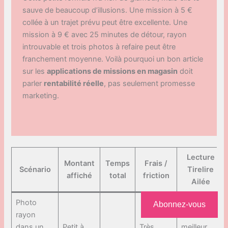
sauve de beaucoup d’illusions. Une mission à 5 €
collée à un trajet prévu peut être excellente. Une
mission à 9 € avec 25 minutes de détour, rayon
introuvable et trois photos à refaire peut être
franchement moyenne. Voilà pourquoi un bon article
sur les
applications de missions en magasin
doit
parler
rentabilité réelle
, pas seulement promesse
marketing.
Lecture
Montant
Temps
Frais /
Scénario
Tirelire
affiché
total
friction
Ailée
Photo
Abonnez-vous
rayon
Souvent
dans un
Petit à
Très
meilleur