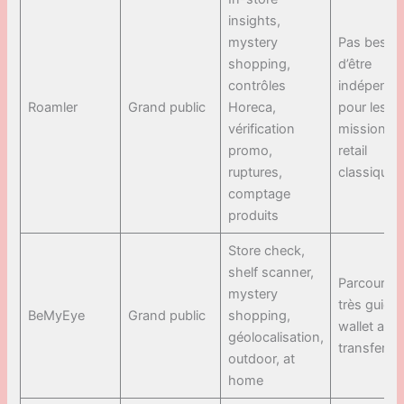
insights,
mystery
Pas besoi
shopping,
d’être
contrôles
indépenda
Roamler
Grand public
Horeca,
pour les
vérification
missions
promo,
retail
ruptures,
classiques
comptage
produits
Store check,
shelf scanner,
Parcours
mystery
très guidé
BeMyEye
Grand public
shopping,
wallet ava
géolocalisation,
transfert
outdoor, at
home