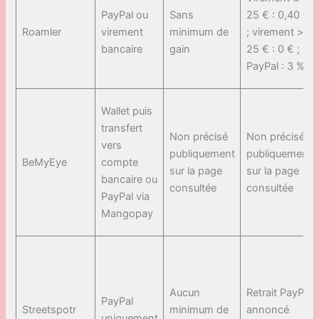
PayPal ou
Sans
25 € : 0,40 €
Roamler
virement
minimum de
; virement >
bancaire
gain
25 € : 0 € ;
PayPal : 3 %
Wallet puis
transfert
Non précisé
Non précisé
vers
publiquement
publiquement
BeMyEye
compte
sur la page
sur la page
bancaire ou
consultée
consultée
PayPal via
Mangopay
Aucun
Retrait PayPal
PayPal
Streetspotr
minimum de
annoncé
uniquement