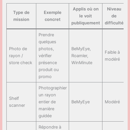
Applis où on
Niveau
Type de
Exemple
le voit
de
mission
concret
publiquement
difficulté
Prendre
quelques
Photo de
photos,
BeMyEye,
Faible à
rayon /
vérifier
Roamler,
modéré
store check
présence
WinMinute
t
produit ou
promo
Photographier
un rayon
Shelf
s
entier de
BeMyEye
Modéré
scanner
c
manière
guidée
Répondre à