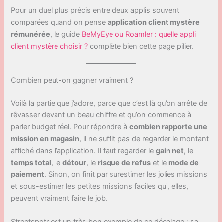
Pour un duel plus précis entre deux applis souvent
comparées quand on pense
application client mystère
rémunérée
, le guide
BeMyEye ou Roamler : quelle appli
client mystère choisir ?
complète bien cette page pilier.
Combien peut-on gagner vraiment ?
Voilà la partie que j’adore, parce que c’est là qu’on arrête de
rêvasser devant un beau chiffre et qu’on commence à
parler budget réel. Pour répondre à
combien rapporte une
mission en magasin
, il ne suffit pas de regarder le montant
affiché dans l’application. Il faut regarder le
gain net
, le
temps total
, le
détour
, le
risque de refus
et le
mode de
paiement
. Sinon, on finit par surestimer les jolies missions
et sous-estimer les petites missions faciles qui, elles,
peuvent vraiment faire le job.
Streetspotr est un très bon exemple de ce décalage : sa