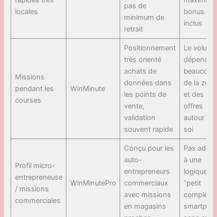
rapides très
maximum
pas de
locales
bonus
minimum de
inclus
retrait
Positionnement
Le volume
très orienté
dépend
achats de
beaucoup
Missions
données dans
de la zon
pendant les
WinMinute
les points de
et des
courses
vente,
offres
validation
autour de
souvent rapide
soi
Conçu pour les
Pas adapt
auto-
à une
Profil micro-
entrepreneurs
logique
entrepreneuse
WinMinutePro
commerciaux
“petit
/ missions
avec missions
compléme
commerciales
en magasins
smartpho