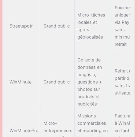
Paiement
Micro-tâches
uniquemen
locales et
via PayPal,
Streetspotr
Grand public
spots
sans
géolocalisés
minimum 
retrait
Collecte de
données en
Retrait à
magasin,
partir de 4
WinMinute
Grand public
questions +
sans frais
photos sur
utilisateur
produits et
publicités
Missions
Facturatio
Micro-
commerciales
à WinMinu
WinMinutePro
entrepreneurs
et reporting en
en tant qu