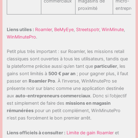
commerciaux
magasins de
micro-
proximité
entreprene
Liens utiles :
Roamler
,
BeMyEye
,
Streetspotr
,
WinMinute
,
WinMinutePro
.
Petit plus très important : sur Roamler, les missions retail
classiques sont ouvertes à tous les utilisateurs, tandis que
la plateforme précise aussi qu’en tant que
particulier
, les
gains sont limités à
500 € par an
; pour gagner plus, il faut
passer en
Roamler Pro
. À l’inverse, WinMinutePro se
présente noir sur blanc comme une application destinée
aux
auto-entrepreneurs commerciaux
. Donc si l’objectif
est simplement de faire des
missions en magasin
rémunérées
pour un petit complément, WinMinutePro
n’est pas forcément le bon premier arrêt.
Liens officiels à consulter :
Limite de gain Roamler
et