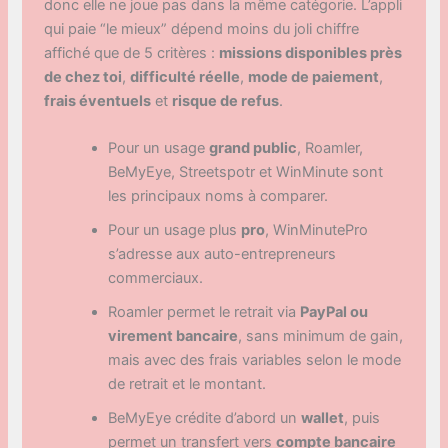
donc elle ne joue pas dans la même catégorie. L’appli
qui paie “le mieux” dépend moins du joli chiffre
affiché que de 5 critères :
missions disponibles près
de chez toi
,
difficulté réelle
,
mode de paiement
,
frais éventuels
et
risque de refus
.
Pour un usage
grand public
, Roamler,
BeMyEye, Streetspotr et WinMinute sont
les principaux noms à comparer.
Pour un usage plus
pro
, WinMinutePro
s’adresse aux auto-entrepreneurs
commerciaux.
Roamler permet le retrait via
PayPal ou
virement bancaire
, sans minimum de gain,
mais avec des frais variables selon le mode
de retrait et le montant.
BeMyEye crédite d’abord un
wallet
, puis
permet un transfert vers
compte bancaire