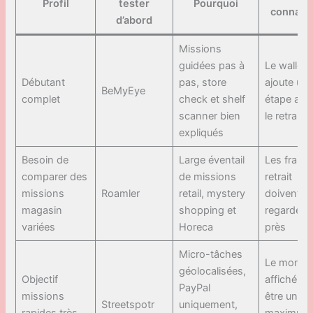
Profil
tester
Pourquoi
connaîtr
d’abord
Missions
guidées pas à
Le wallet
Débutant
pas, store
ajoute un
BeMyEye
complet
check et shelf
étape ava
scanner bien
le retrait
expliqués
Besoin de
Large éventail
Les frais 
comparer des
de missions
retrait
missions
Roamler
retail, mystery
doivent êt
magasin
shopping et
regardés 
variées
Horeca
près
Micro-tâches
Le monta
géolocalisées,
Objectif
affiché pe
PayPal
missions
être un
Streetspotr
uniquement,