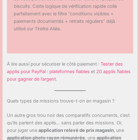
biscuits. Cette logique de vérification rapide colle
parfaitement avec le filtre “conditions visibles +
paiements documentés + retraits réguliers” déjà
utilisé sur Tirelire Ailée.
À lire aussi pour sécuriser le côté paiement :
Tester des
applis pour PayPal : plateformes fiables
et
20 applis fiables
pour gagner de l’argent
.
Quels types de missions trouve-t-on en magasin ?
Un autre gros trou noir des comparatifs concurrents, c’est
qu’ils parlent des applis… sans parler des missions. Or,
pour juger une
application relevé de prix magasin
, une
application photo rayon rémunérée
, une
application