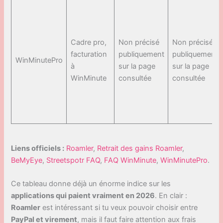
Cadre pro,
Non précisé
Non précisé
facturation
publiquement
publiquement
WinMinutePro
à
sur la page
sur la page
WinMinute
consultée
consultée
Liens officiels :
Roamler
,
Retrait des gains Roamler
,
BeMyEye
,
Streetspotr FAQ
,
FAQ WinMinute
,
WinMinutePro
.
Ce tableau donne déjà un énorme indice sur les
applications qui paient vraiment en 2026
. En clair :
Roamler
est intéressant si tu veux pouvoir choisir entre
PayPal et virement
, mais il faut faire attention aux frais