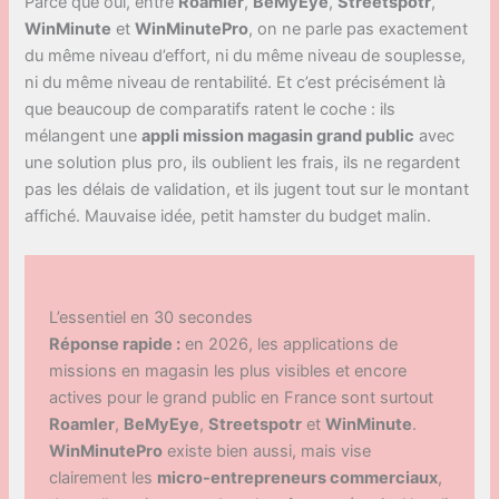
Parce que oui, entre
Roamler
,
BeMyEye
,
Streetspotr
,
WinMinute
et
WinMinutePro
, on ne parle pas exactement
du même niveau d’effort, ni du même niveau de souplesse,
ni du même niveau de rentabilité. Et c’est précisément là
que beaucoup de comparatifs ratent le coche : ils
mélangent une
appli mission magasin grand public
avec
une solution plus pro, ils oublient les frais, ils ne regardent
pas les délais de validation, et ils jugent tout sur le montant
affiché. Mauvaise idée, petit hamster du budget malin.
L’essentiel en 30 secondes
Réponse rapide :
en 2026, les applications de
missions en magasin les plus visibles et encore
actives pour le grand public en France sont surtout
Roamler
,
BeMyEye
,
Streetspotr
et
WinMinute
.
WinMinutePro
existe bien aussi, mais vise
clairement les
micro-entrepreneurs commerciaux
,