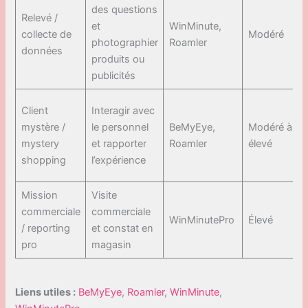
des questions
Relevé /
et
WinMinute,
collecte de
Modéré
photographier
Roamler
données
produits ou
publicités
Client
Interagir avec
mystère /
le personnel
BeMyEye,
Modéré à
mystery
et rapporter
Roamler
élevé
shopping
l’expérience
Mission
Visite
commerciale
commerciale
WinMinutePro
Élevé
/ reporting
et constat en
pro
magasin
Liens utiles :
BeMyEye
,
Roamler
,
WinMinute
,