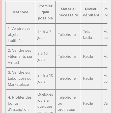
Premier
Matériel
Niveau
Poten
Méthode
gain
nécessaire
débutant
réal
possible
1. Vendre ses
24 h à 7
Très
Moye
objets
Téléphone
jours
facile
bon
inutilisés
2. Vendre ses
2 à 10
vêtements sur
Téléphone
Facile
Moye
jours
Vinted
3. Vendre sur
24 h à 10
Moye
Leboncoin ou
Téléphone
Facile
jours
bon
Marketplace
Quelques
4. Profiter des
Téléphone
jours à
bonus
ou
Facile
Varia
quelques
d’inscription
ordinateur
semaines