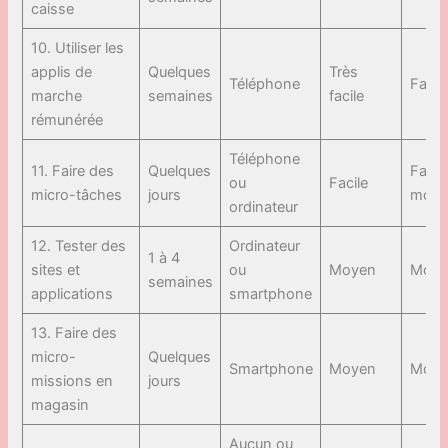
caisse
10. Utiliser les
applis de
Quelques
Très
Téléphone
Faibl
marche
semaines
facile
rémunérée
Téléphone
11. Faire des
Quelques
Faibl
ou
Facile
micro-tâches
jours
moye
ordinateur
12. Tester des
Ordinateur
1 à 4
sites et
ou
Moyen
Moye
semaines
applications
smartphone
13. Faire des
micro-
Quelques
Smartphone
Moyen
Moye
missions en
jours
magasin
Aucun ou