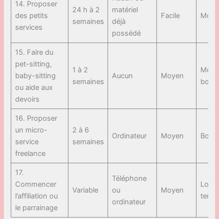
14. Proposer
24 h à 2
matériel
des petits
Facile
Moye
semaines
déjà
services
possédé
15. Faire du
pet-sitting,
1 à 2
Moye
baby-sitting
Aucun
Moyen
semaines
bon
ou aide aux
devoirs
16. Proposer
un micro-
2 à 6
Ordinateur
Moyen
Bon
service
semaines
freelance
17.
Téléphone
Commencer
Long
Variable
ou
Moyen
l’affiliation ou
term
ordinateur
le parrainage