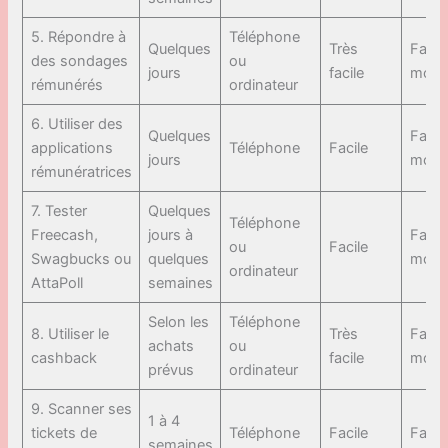
5. Répondre à
Téléphone
Quelques
Très
Faibl
des sondages
ou
jours
facile
moye
rémunérés
ordinateur
6. Utiliser des
Quelques
Faibl
applications
Téléphone
Facile
jours
moye
rémunératrices
7. Tester
Quelques
Téléphone
Freecash,
jours à
Faibl
ou
Facile
Swagbucks ou
quelques
moye
ordinateur
AttaPoll
semaines
Selon les
Téléphone
8. Utiliser le
Très
Faibl
achats
ou
cashback
facile
moye
prévus
ordinateur
9. Scanner ses
1 à 4
tickets de
Téléphone
Facile
Faibl
semaines