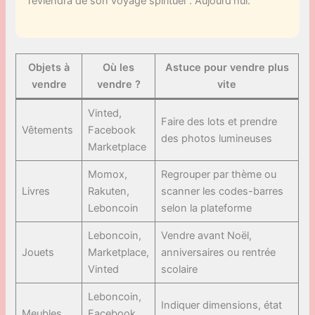
reviendra de son voyage spirituel”. Aujourd’hui.
Objets à
Où les
Astuce pour vendre plus
vendre
vendre ?
vite
Vinted,
Faire des lots et prendre
Vêtements
Facebook
des photos lumineuses
Marketplace
Momox,
Regrouper par thème ou
Livres
Rakuten,
scanner les codes-barres
Leboncoin
selon la plateforme
Leboncoin,
Vendre avant Noël,
Jouets
Marketplace,
anniversaires ou rentrée
Vinted
scolaire
Leboncoin,
Indiquer dimensions, état
Meubles
Facebook