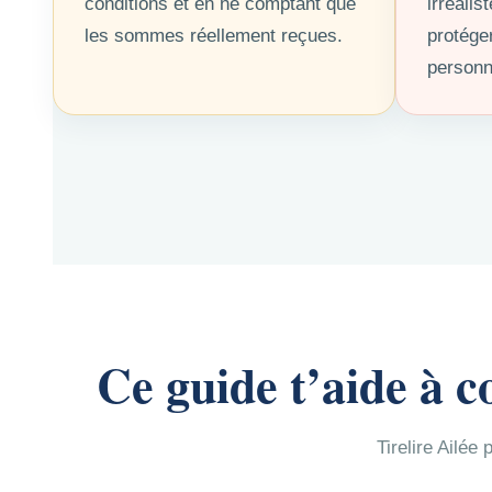
conditions et en ne comptant que
irréalis
les sommes réellement reçues.
protége
personn
Ce guide t’aide à c
Tirelire Ailée