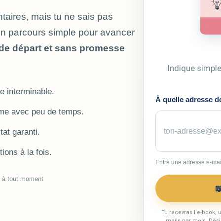
aires, mais tu ne sais pas
un parcours simple pour avancer
de départ et sans promesse
Indique simple
 interminable.
À quelle adresse do
me avec peu de temps.
tat garanti.
ions à la fois.
Entre une adresse e-mail
e à tout moment

Tu recevras l’e-book, 
mails par mois. Dési