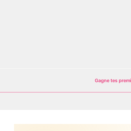
Aller
au
contenu
Gagne tes premie