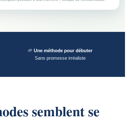
🌱
Une méthode pour débuter
Sans promesse irréaliste
hodes semblent se