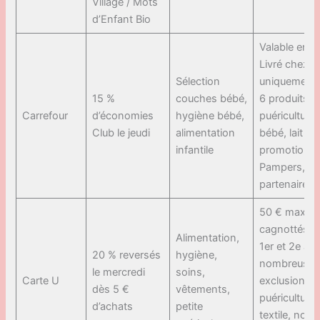
Village / Mots
d’Enfant Bio
Valable en Dr
Livré chez v
Sélection
uniquement, 
15 %
couches bébé,
6 produits, 
Carrefour
d’économies
hygiène bébé,
puériculture, 
Club le jeudi
alimentation
bébé, lait 1e
infantile
promotions
Pampers, ve
partenaires
50 € max
cagnottés, ho
Alimentation,
1er et 2e âg
20 % reversés
hygiène,
nombreuses
le mercredi
soins,
Carte U
exclusions
dès 5 €
vêtements,
puériculture 
d’achats
petite
textile, non