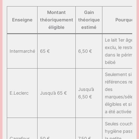
Montant
Gain
Enseigne
théoriquement
théorique
Pourquoi
éligible
estimé
Le lait 1er âge e
exclu, le reste e
Intermarché
65 €
6,50 €
dans le périmètr
bébé
Seulement si les
références relèv
Jusqu’à
des
E.Leclerc
Jusqu’à 65 €
6,50 €
marques/sélect
éligibles et si l’o
a été activée
Seules couches
hygiène passent
Carrefour
50 €
7,50 €
la petite