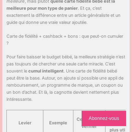
meilleure
, mais plutôt
quelle carte fidélité bébé est la
meilleure pour mon type de panier
. Et ça, c’est
exactement la différence entre un article généraliste et un
guide qui donne une vraie valeur ajoutée.
Carte de fidélité + cashback + bons : que peut-on cumuler
?
Pour faire baisser le budget bébé, la meilleure stratégie n’est
pas toujours de chercher une seule carte miracle. C’est
souvent le
cumul intelligent
. Une carte de fidélité bébé
peut être la base. Autour, on ajoute si possible une appli de
remboursement, un programme de marque, un coupon ou
un bon d’achat. Et là, la cagnotte devient nettement plus
intéressante.
Quand
Abonnez-vous
Ce qu’il faut
Levier
Exemple
c’est le
vérifier
plus utile