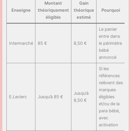
Montant
Gain
Enseigne
théoriquement
théorique
Pourquoi
éligible
estimé
Le panier
entre dans
Intermarché
85 €
8,50 €
le périmètre
bébé
annoncé
Si les
références
relèvent des
marques
Jusqu’à
E.Leclerc
Jusqu’à 85 €
éligibles
8,50 €
et/ou de la
para bébé,
avec
activation