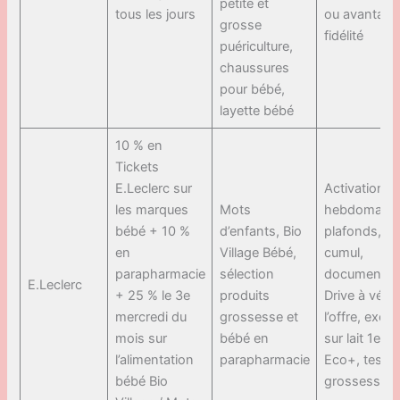
petite et
tous les jours
ou avantage
grosse
fidélité
puériculture,
chaussures
pour bébé,
layette bébé
10 % en
Tickets
E.Leclerc sur
Activation
les marques
Mots
hebdomadai
bébé + 10 %
d’enfants, Bio
plafonds, n
en
Village Bébé,
cumul,
parapharmacie
sélection
documentat
E.Leclerc
+ 25 % le 3e
produits
Drive à vérif
mercredi du
grossesse et
l’offre, excl
mois sur
bébé en
sur lait 1er â
l’alimentation
parapharmacie
Eco+, tests
bébé Bio
grossesse/o