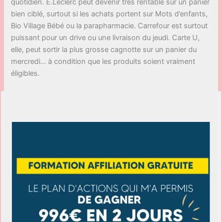
quotidien. E.Leclerc peut devenir très rentable sur un panier
bien ciblé, surtout si les achats portent sur Mots d’enfants,
Bio Village Bébé ou la parapharmacie. Carrefour est surtout
puissant pour un drive ou une livraison du jeudi. Carte U,
elle, peut sortir la plus grosse cagnotte sur un panier du
mercredi… à condition que les produits soient vraiment
éligibles.