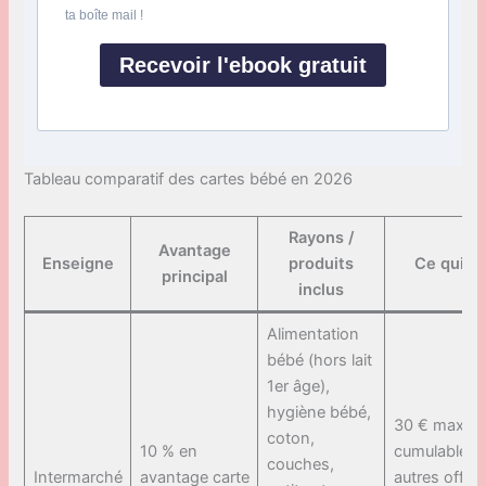
ta boîte mail !
Recevoir l'ebook gratuit
Tableau comparatif des cartes bébé en 2026
Rayons /
Avantage
Enseigne
produits
Ce qui b
principal
inclus
Alimentation
bébé (hors lait
1er âge),
hygiène bébé,
30 € max/mo
coton,
10 % en
cumulable a
couches,
Intermarché
avantage carte
autres offre