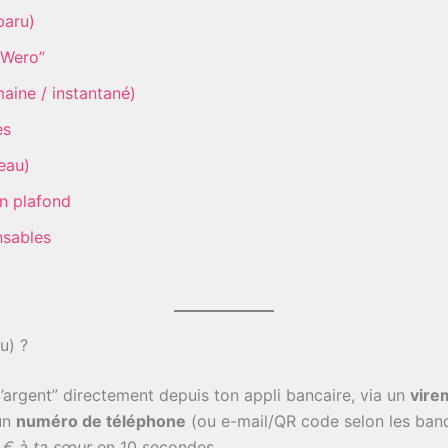
paru)
é Wero”
maine / instantané)
es
eau)
n plafond
nsables
u) ?
l’argent” directement depuis ton appli bancaire, via un
vire
 un
numéro de téléphone
(ou e-mail/QR code selon les banq
 € à ta sœur
en 10 secondes.