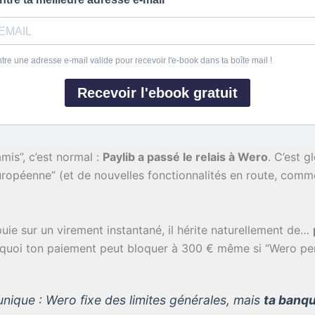
tre une adresse e-mail valide pour recevoir l'e-book dans ta boîte mail !
Recevoir l'ebook gratuit
amis”, c’est normal :
Paylib a passé le relais à Wero
. C’est 
européenne” (et de nouvelles fonctionnalités en route, com
e sur un virement instantané, il hérite naturellement de…
urquoi ton paiement peut bloquer à 300 € même si “Wero pe
 unique : Wero fixe des limites générales, mais
ta banq