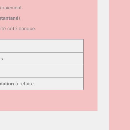
/paiement.
stantané
).
rité côté banque.
s.
idation
à refaire.