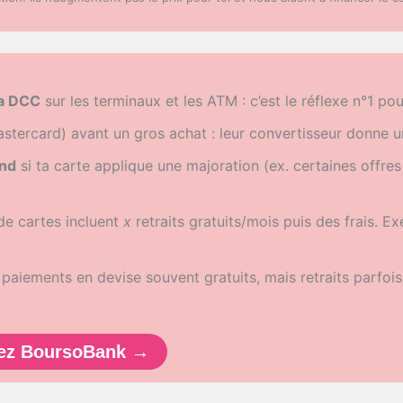
la DCC
sur les terminaux et les ATM : c’est le réflexe n°1 po
stercard) avant un gros achat : leur convertisseur donne u
end
si ta carte applique une majoration (ex. certaines offre
e cartes incluent
x
retraits gratuits/mois puis des frais. Ex
paiements en devise souvent gratuits, mais retraits parfois
chez BoursoBank
→