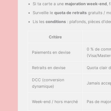
Si ta carte a une
majoration week-end
, 
Surveille le
quota de retraits
gratuits / mo
Lis les
conditions
: plafonds, pièces d’iden
Critère
0 % de commi
Paiements en devise
(Visa/Master
Retraits en devise
Quota clair d
DCC (conversion
Jamais acce
dynamique)
Week-end / hors marché
Pas de major