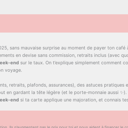
25, sans mauvaise surprise au moment de payer ton café à
iements en devise sans commission, retraits inclus (avec qu
week-end
sur le taux. On t’explique simplement comment c
ton voyage.
s, retraits, plafonds, assurances), des astuces pratiques e
 tout en gardant la tête légère (et le porte-monnaie aussi ✨)
 week-end
si ta carte applique une majoration, et connais t
liation. Ils n’augmentent pas le prix pour toi et nous aident à financer le 