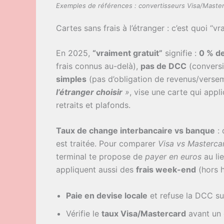
Exemples de références : convertisseurs Visa/Masterc
Cartes sans frais à l’étranger : c’est quoi “v
En 2025,
“vraiment gratuit”
signifie :
0 % de
frais connus au-delà),
pas de DCC
(conversi
simples
(pas d’obligation de revenus/versem
l’étranger choisir
»
, vise une carte qui app
retraits et plafonds.
Taux de change interbancaire vs banque
: 
est traitée. Pour comparer
Visa vs Masterca
terminal te propose de
payer en euros
au lie
appliquent aussi des
frais week-end
(hors h
Paie en devise locale
et refuse la DCC s
Vérifie le
taux Visa/Mastercard
avant un 