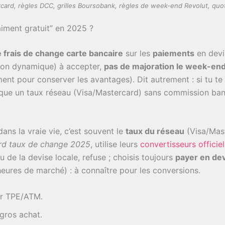
ard, règles DCC, grilles Boursobank, règles de week-end Revolut, quot
raiment gratuit” en 2025 ?
 frais de change carte bancaire
sur les
paiements
en devi
on dynamique) à accepter,
pas de majoration le week-en
ent pour conserver les avantages). Dit autrement : si tu 
lique un taux réseau (Visa/Mastercard) sans commission ban
dans la vraie vie, c’est souvent le
taux du réseau
(Visa/Mast
rd taux de change 2025
, utilise leurs
convertisseurs officiel
u de la devise locale, refuse ; choisis toujours
payer en dev
eures de marché) : à connaître pour les conversions.
ur TPE/ATM.
gros achat.