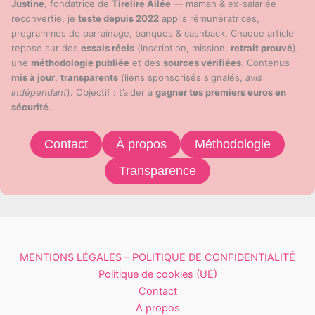
Justine
, fondatrice de
Tirelire Ailée
— maman & ex-salariée
reconvertie, je
teste depuis 2022
applis rémunératrices,
programmes de parrainage, banques & cashback. Chaque article
repose sur des
essais réels
(inscription, mission,
retrait prouvé
),
une
méthodologie publiée
et des
sources vérifiées
. Contenus
mis à jour
,
transparents
(liens sponsorisés signalés,
avis
indépendant
). Objectif : t’aider à
gagner tes premiers euros en
sécurité
.
Contact
À propos
Méthodologie
Transparence
MENTIONS LÉGALES – POLITIQUE DE CONFIDENTIALITÉ
Politique de cookies (UE)
Contact
À propos