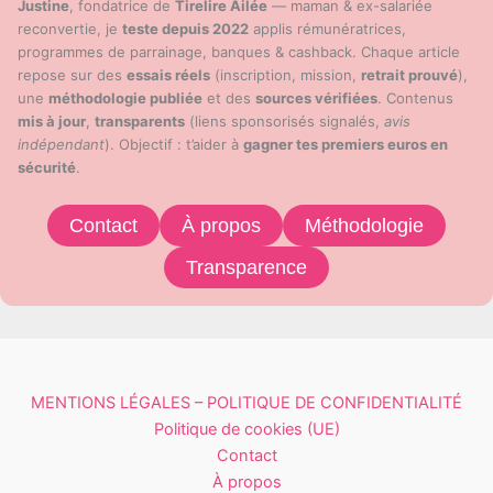
Justine
, fondatrice de
Tirelire Ailée
— maman & ex-salariée
reconvertie, je
teste depuis 2022
applis rémunératrices,
programmes de parrainage, banques & cashback. Chaque article
repose sur des
essais réels
(inscription, mission,
retrait prouvé
),
une
méthodologie publiée
et des
sources vérifiées
. Contenus
mis à jour
,
transparents
(liens sponsorisés signalés,
avis
indépendant
). Objectif : t’aider à
gagner tes premiers euros en
sécurité
.
Contact
À propos
Méthodologie
Transparence
MENTIONS LÉGALES – POLITIQUE DE CONFIDENTIALITÉ
Politique de cookies (UE)
Contact
À propos