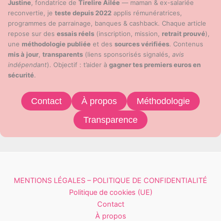
Justine
, fondatrice de
Tirelire Ailée
— maman & ex-salariée
reconvertie, je
teste depuis 2022
applis rémunératrices,
programmes de parrainage, banques & cashback. Chaque article
repose sur des
essais réels
(inscription, mission,
retrait prouvé
),
une
méthodologie publiée
et des
sources vérifiées
. Contenus
mis à jour
,
transparents
(liens sponsorisés signalés,
avis
indépendant
). Objectif : t’aider à
gagner tes premiers euros en
sécurité
.
Contact
À propos
Méthodologie
Transparence
MENTIONS LÉGALES – POLITIQUE DE CONFIDENTIALITÉ
Politique de cookies (UE)
Contact
À propos