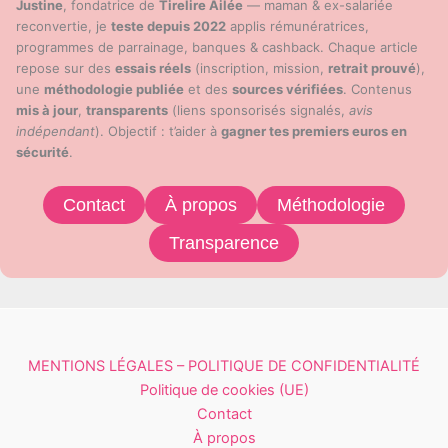
Justine
, fondatrice de
Tirelire Ailée
— maman & ex-salariée
reconvertie, je
teste depuis 2022
applis rémunératrices,
programmes de parrainage, banques & cashback. Chaque article
repose sur des
essais réels
(inscription, mission,
retrait prouvé
),
une
méthodologie publiée
et des
sources vérifiées
. Contenus
mis à jour
,
transparents
(liens sponsorisés signalés,
avis
indépendant
). Objectif : t’aider à
gagner tes premiers euros en
sécurité
.
Contact
À propos
Méthodologie
Transparence
MENTIONS LÉGALES – POLITIQUE DE CONFIDENTIALITÉ
Politique de cookies (UE)
Contact
À propos