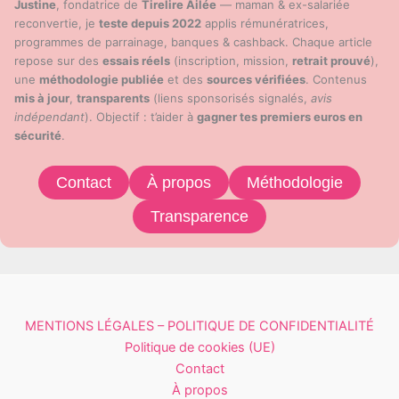
Justine
, fondatrice de
Tirelire Ailée
— maman & ex-salariée
reconvertie, je
teste depuis 2022
applis rémunératrices,
programmes de parrainage, banques & cashback. Chaque article
repose sur des
essais réels
(inscription, mission,
retrait prouvé
),
une
méthodologie publiée
et des
sources vérifiées
. Contenus
mis à jour
,
transparents
(liens sponsorisés signalés,
avis
indépendant
). Objectif : t’aider à
gagner tes premiers euros en
sécurité
.
Contact
À propos
Méthodologie
Transparence
MENTIONS LÉGALES – POLITIQUE DE CONFIDENTIALITÉ
Politique de cookies (UE)
Contact
À propos