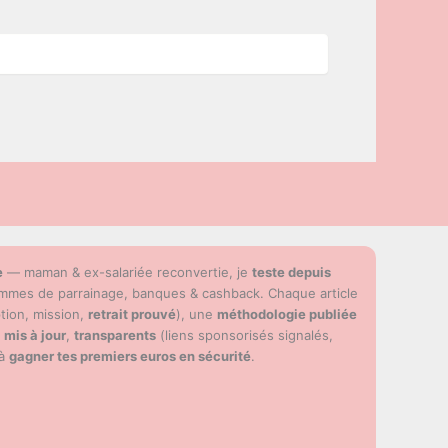
e
— maman & ex-salariée reconvertie, je
teste depuis
ammes de parrainage, banques & cashback. Chaque article
ption, mission,
retrait prouvé
), une
méthodologie publiée
s
mis à jour
,
transparents
(liens sponsorisés signalés,
 à
gagner tes premiers euros en sécurité
.