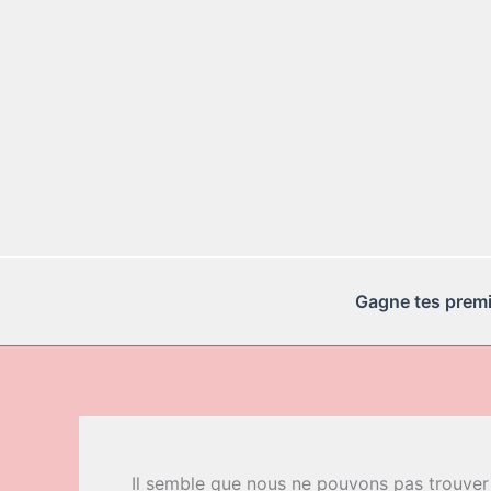
Aller
au
contenu
Gagne tes premie
Il semble que nous ne pouvons pas trouver