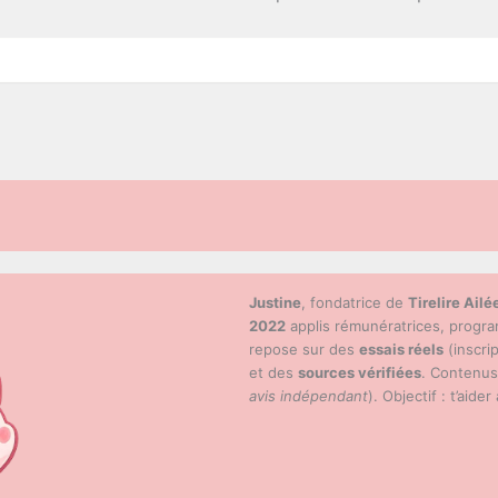
Justine
, fondatrice de
Tirelire Ailé
2022
applis rémunératrices, progr
repose sur des
essais réels
(inscri
et des
sources vérifiées
. Contenu
avis indépendant
). Objectif : t’aider