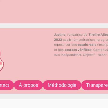
Justine
, fondatrice de
Tirelire Ailé
2022
applis rémunératrices, progr
repose sur des
essais réels
(inscri
et des
sources vérifiées
. Contenu
avis indépendant
). Objectif : t’aider
tact
À propos
Méthodologie
Transpar