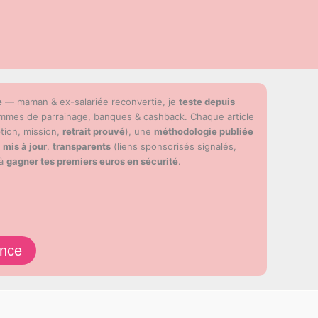
e
— maman & ex-salariée reconvertie, je
teste depuis
ammes de parrainage, banques & cashback. Chaque article
ption, mission,
retrait prouvé
), une
méthodologie publiée
s
mis à jour
,
transparents
(liens sponsorisés signalés,
 à
gagner tes premiers euros en sécurité
.
ence