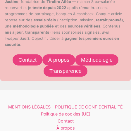
Justine
, fondatrice de
Tirelire Ailée
— maman & ex-salariée
reconvertie, je
teste depuis 2022
applis rémunératrices,
programmes de parrainage, banques & cashback. Chaque article
repose sur des
essais réels
(inscription, mission,
retrait prouvé
),
une
méthodologie publiée
et des
sources vérifiées
. Contenus
mis à jour
,
transparents
(liens sponsorisés signalés,
avis
indépendant
). Objectif : t’aider à
gagner tes premiers euros en
sécurité
.
Contact
À propos
Méthodologie
Transparence
MENTIONS LÉGALES – POLITIQUE DE CONFIDENTIALITÉ
Politique de cookies (UE)
Contact
À propos