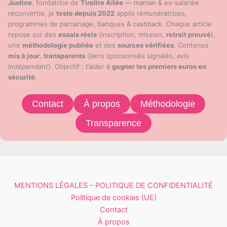
Justine
, fondatrice de
Tirelire Ailée
— maman & ex-salariée
reconvertie, je
teste depuis 2022
applis rémunératrices,
programmes de parrainage, banques & cashback. Chaque article
repose sur des
essais réels
(inscription, mission,
retrait prouvé
),
une
méthodologie publiée
et des
sources vérifiées
. Contenus
mis à jour
,
transparents
(liens sponsorisés signalés,
avis
indépendant
). Objectif : t’aider à
gagner tes premiers euros en
sécurité
.
Contact
À propos
Méthodologie
Transparence
MENTIONS LÉGALES – POLITIQUE DE CONFIDENTIALITÉ
Politique de cookies (UE)
Contact
À propos