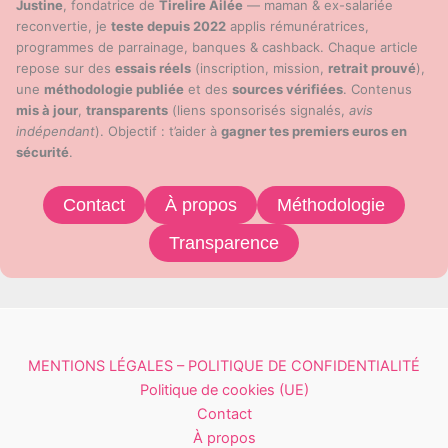
Justine
, fondatrice de
Tirelire Ailée
— maman & ex-salariée
reconvertie, je
teste depuis 2022
applis rémunératrices,
programmes de parrainage, banques & cashback. Chaque article
repose sur des
essais réels
(inscription, mission,
retrait prouvé
),
une
méthodologie publiée
et des
sources vérifiées
. Contenus
mis à jour
,
transparents
(liens sponsorisés signalés,
avis
indépendant
). Objectif : t’aider à
gagner tes premiers euros en
sécurité
.
Contact
À propos
Méthodologie
Transparence
MENTIONS LÉGALES – POLITIQUE DE CONFIDENTIALITÉ
Politique de cookies (UE)
Contact
À propos