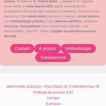
Justine
, fondatrice de
Tirelire Ailée
— maman & ex-salariée
reconvertie, je
teste depuis 2022
applis rémunératrices,
programmes de parrainage, banques & cashback. Chaque article
repose sur des
essais réels
(inscription, mission,
retrait prouvé
),
une
méthodologie publiée
et des
sources vérifiées
. Contenus
mis à jour
,
transparents
(liens sponsorisés signalés,
avis
indépendant
). Objectif : t’aider à
gagner tes premiers euros en
sécurité
.
Contact
À propos
Méthodologie
Transparence
MENTIONS LÉGALES – POLITIQUE DE CONFIDENTIALITÉ
Politique de cookies (UE)
Contact
À propos