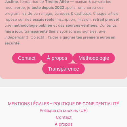
Justine
, fondatrice de
Tirelire Ailée
— maman & ex-salariée
reconvertie, je
teste depuis 2022
applis rémunératrices,
programmes de parrainage, banques & cashback. Chaque article
repose sur des
essais réels
(inscription, mission,
retrait prouvé
),
une
méthodologie publiée
et des
sources vérifiées
. Contenus
mis à jour
,
transparents
(liens sponsorisés signalés,
avis
indépendant
). Objectif : t’aider à
gagner tes premiers euros en
sécurité
.
Contact
À propos
Méthodologie
Transparence
MENTIONS LÉGALES – POLITIQUE DE CONFIDENTIALITÉ
Politique de cookies (UE)
Contact
À propos