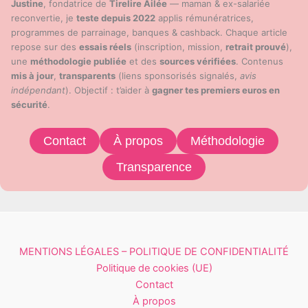
Justine
, fondatrice de
Tirelire Ailée
— maman & ex-salariée
reconvertie, je
teste depuis 2022
applis rémunératrices,
programmes de parrainage, banques & cashback. Chaque article
repose sur des
essais réels
(inscription, mission,
retrait prouvé
),
une
méthodologie publiée
et des
sources vérifiées
. Contenus
mis à jour
,
transparents
(liens sponsorisés signalés,
avis
indépendant
). Objectif : t’aider à
gagner tes premiers euros en
sécurité
.
Contact
À propos
Méthodologie
Transparence
MENTIONS LÉGALES – POLITIQUE DE CONFIDENTIALITÉ
Politique de cookies (UE)
Contact
À propos