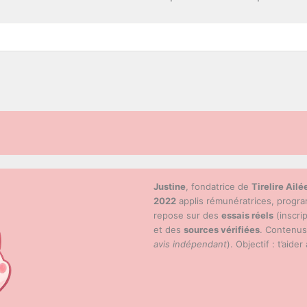
Justine
, fondatrice de
Tirelire Ailé
2022
applis rémunératrices, progr
repose sur des
essais réels
(inscri
et des
sources vérifiées
. Contenu
avis indépendant
). Objectif : t’aider