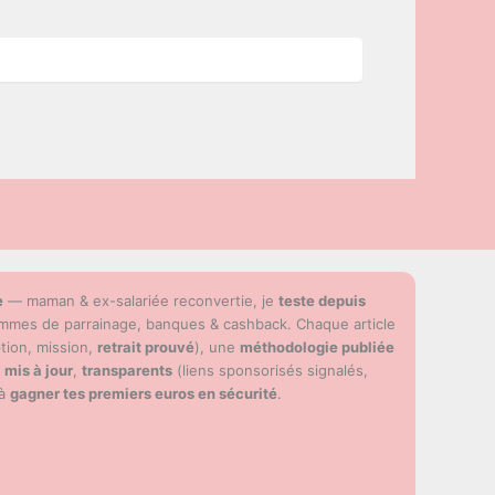
e
— maman & ex-salariée reconvertie, je
teste depuis
ammes de parrainage, banques & cashback. Chaque article
ption, mission,
retrait prouvé
), une
méthodologie publiée
s
mis à jour
,
transparents
(liens sponsorisés signalés,
 à
gagner tes premiers euros en sécurité
.