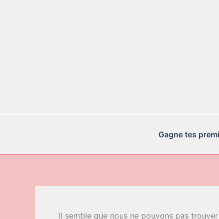
Aller
au
contenu
Gagne tes premie
Il semble que nous ne pouvons pas trouver