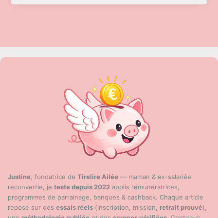
en
2025
:
le
guide
complet
(Apple
Pay,
Google
Wallet,
Wero),
sécurité,
plafonds
et
banques
Justine
, fondatrice de
Tirelire Ailée
— maman & ex-salariée
compatibles
reconvertie, je
teste depuis 2022
applis rémunératrices,
programmes de parrainage, banques & cashback. Chaque article
repose sur des
essais réels
(inscription, mission,
retrait prouvé
),
une
méthodologie publiée
et des
sources vérifiées
. Contenus