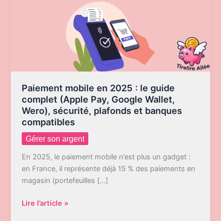
Paiement mobile en 2025 : le guide
complet (Apple Pay, Google Wallet,
Wero), sécurité, plafonds et banques
compatibles
Gérer son argent
En 2025, le paiement mobile n’est plus un gadget :
en France, il représente déjà 15 % des paiements en
magasin (portefeuilles […]
Paiement
Lire l’article »
mobile