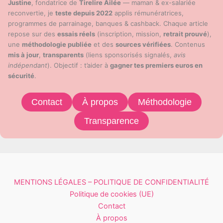
Justine
, fondatrice de
Tirelire Ailée
— maman & ex-salariée
reconvertie, je
teste depuis 2022
applis rémunératrices,
programmes de parrainage, banques & cashback. Chaque article
repose sur des
essais réels
(inscription, mission,
retrait prouvé
),
une
méthodologie publiée
et des
sources vérifiées
. Contenus
mis à jour
,
transparents
(liens sponsorisés signalés,
avis
indépendant
). Objectif : t’aider à
gagner tes premiers euros en
sécurité
.
Contact
À propos
Méthodologie
Transparence
MENTIONS LÉGALES – POLITIQUE DE CONFIDENTIALITÉ
Politique de cookies (UE)
Contact
À propos