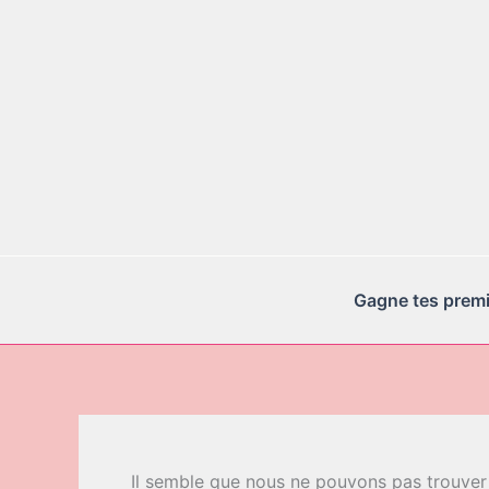
Aller
au
contenu
Gagne tes premie
Il semble que nous ne pouvons pas trouver