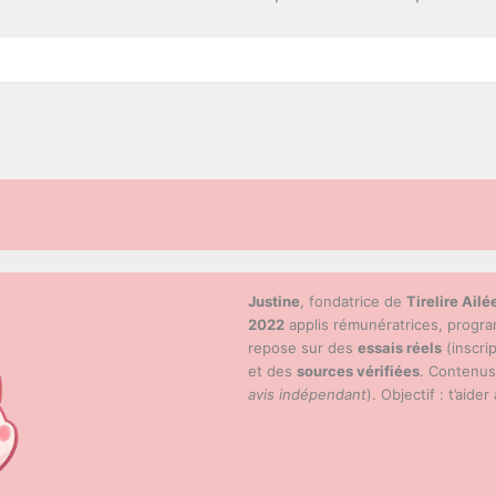
Justine
, fondatrice de
Tirelire Ailé
2022
applis rémunératrices, progr
repose sur des
essais réels
(inscri
et des
sources vérifiées
. Contenu
avis indépendant
). Objectif : t’aider