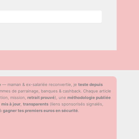
e
— maman & ex-salariée reconvertie, je
teste depuis
ammes de parrainage, banques & cashback. Chaque article
ption, mission,
retrait prouvé
), une
méthodologie publiée
s
mis à jour
,
transparents
(liens sponsorisés signalés,
 à
gagner tes premiers euros en sécurité
.