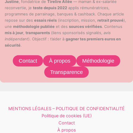
Justine
, fondatrice de
Tirelire Ailée
— maman & ex-salariée
reconvertie, je
teste depuis 2022
applis rémunératrices,
programmes de parrainage, banques & cashback. Chaque article
repose sur des
essais réels
(inscription, mission,
retrait prouvé
),
une
méthodologie publiée
et des
sources vérifiées
. Contenus
mis à jour
,
transparents
(liens sponsorisés signalés,
avis
indépendant
). Objectif : t’aider à
gagner tes premiers euros en
sécurité
.
Contact
À propos
Méthodologie
Transparence
MENTIONS LÉGALES – POLITIQUE DE CONFIDENTIALITÉ
Politique de cookies (UE)
Contact
À propos