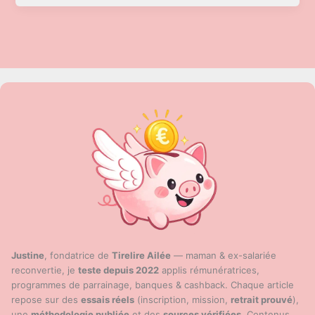
en
2025
:
le
guide
complet
(Apple
Pay,
Google
Wallet,
Wero),
sécurité,
plafonds
et
banques
Justine
, fondatrice de
Tirelire Ailée
— maman & ex-salariée
compatibles
reconvertie, je
teste depuis 2022
applis rémunératrices,
programmes de parrainage, banques & cashback. Chaque article
repose sur des
essais réels
(inscription, mission,
retrait prouvé
),
une
méthodologie publiée
et des
sources vérifiées
. Contenus