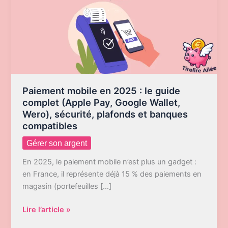
Paiement mobile en 2025 : le guide
complet (Apple Pay, Google Wallet,
Wero), sécurité, plafonds et banques
compatibles
Gérer son argent
En 2025, le paiement mobile n’est plus un gadget :
en France, il représente déjà 15 % des paiements en
magasin (portefeuilles […]
Paiement
Lire l’article »
mobile