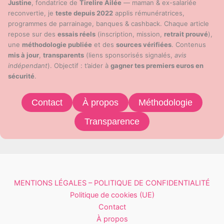
Justine
, fondatrice de
Tirelire Ailée
— maman & ex-salariée
reconvertie, je
teste depuis 2022
applis rémunératrices,
programmes de parrainage, banques & cashback. Chaque article
repose sur des
essais réels
(inscription, mission,
retrait prouvé
),
une
méthodologie publiée
et des
sources vérifiées
. Contenus
mis à jour
,
transparents
(liens sponsorisés signalés,
avis
indépendant
). Objectif : t’aider à
gagner tes premiers euros en
sécurité
.
Contact
À propos
Méthodologie
Transparence
MENTIONS LÉGALES – POLITIQUE DE CONFIDENTIALITÉ
Politique de cookies (UE)
Contact
À propos