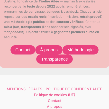
Justine
, fondatrice de
Tirelire Ailée
— maman & ex-salariée
reconvertie, je
teste depuis 2022
applis rémunératrices,
programmes de parrainage, banques & cashback. Chaque article
repose sur des
essais réels
(inscription, mission,
retrait prouvé
),
une
méthodologie publiée
et des
sources vérifiées
. Contenus
mis à jour
,
transparents
(liens sponsorisés signalés,
avis
indépendant
). Objectif : t’aider à
gagner tes premiers euros en
sécurité
.
Contact
À propos
Méthodologie
Transparence
MENTIONS LÉGALES – POLITIQUE DE CONFIDENTIALITÉ
Politique de cookies (UE)
Contact
À propos