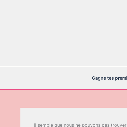
Aller
au
contenu
Gagne tes premie
Il semble que nous ne pouvons pas trouver