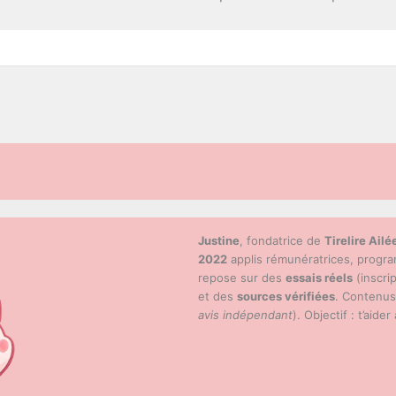
Justine
, fondatrice de
Tirelire Ailé
2022
applis rémunératrices, progr
repose sur des
essais réels
(inscri
et des
sources vérifiées
. Contenu
avis indépendant
). Objectif : t’aider