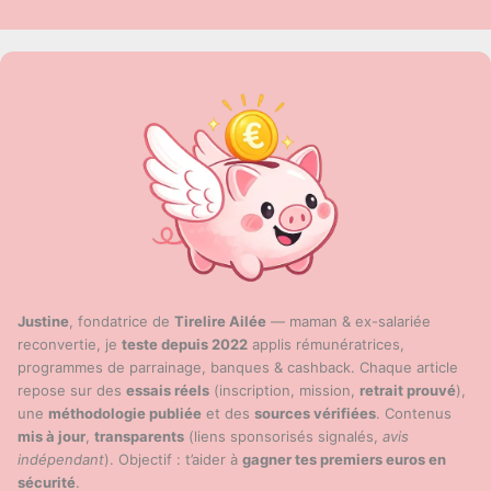
modèle
gratuit
&
tutoriel
Justine
, fondatrice de
Tirelire Ailée
— maman & ex-salariée
reconvertie, je
teste depuis 2022
applis rémunératrices,
programmes de parrainage, banques & cashback. Chaque article
repose sur des
essais réels
(inscription, mission,
retrait prouvé
),
une
méthodologie publiée
et des
sources vérifiées
. Contenus
mis à jour
,
transparents
(liens sponsorisés signalés,
avis
indépendant
). Objectif : t’aider à
gagner tes premiers euros en
sécurité
.