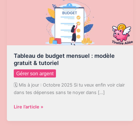
Tableau de budget mensuel : modèle
gratuit & tutoriel
Gérer son argent
🗓️ Mis à jour : Octobre 2025 Si tu veux enfin voir clair
dans tes dépenses sans te noyer dans […]
Tableau
Lire l’article »
de
budget
mensuel
: