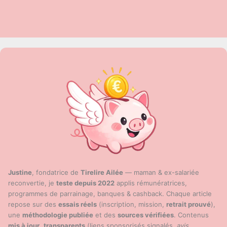
code
de
parrainage
en
2025
?
Le
guide
des
plateformes
(France)
+
règles
d’acceptation
Justine
, fondatrice de
Tirelire Ailée
— maman & ex-salariée
reconvertie, je
teste depuis 2022
applis rémunératrices,
programmes de parrainage, banques & cashback. Chaque article
repose sur des
essais réels
(inscription, mission,
retrait prouvé
),
une
méthodologie publiée
et des
sources vérifiées
. Contenus
mis à jour
,
transparents
(liens sponsorisés signalés,
avis