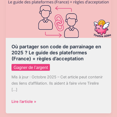
Où partager son code de parrainage en
2025 ? Le guide des plateformes
(France) + règles d’acceptation
Gagner de l'argent
Mis à jour : Octobre 2025 – Cet article peut contenir
des liens d’affiliation. Ils aident à faire vivre Tirelire
[…]
Où
Lire l’article »
partager
son