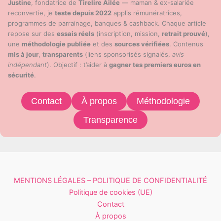
Justine
, fondatrice de
Tirelire Ailée
— maman & ex-salariée
reconvertie, je
teste depuis 2022
applis rémunératrices,
programmes de parrainage, banques & cashback. Chaque article
repose sur des
essais réels
(inscription, mission,
retrait prouvé
),
une
méthodologie publiée
et des
sources vérifiées
. Contenus
mis à jour
,
transparents
(liens sponsorisés signalés,
avis
indépendant
). Objectif : t’aider à
gagner tes premiers euros en
sécurité
.
Contact
À propos
Méthodologie
Transparence
MENTIONS LÉGALES – POLITIQUE DE CONFIDENTIALITÉ
Politique de cookies (UE)
Contact
À propos