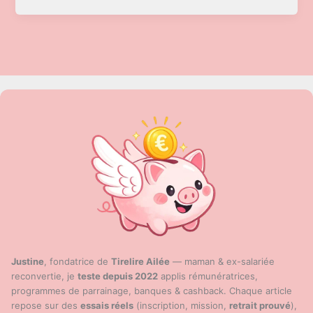
budget
mensuel
:
modèle
gratuit
&
tutoriel
Justine
, fondatrice de
Tirelire Ailée
— maman & ex-salariée
reconvertie, je
teste depuis 2022
applis rémunératrices,
programmes de parrainage, banques & cashback. Chaque article
repose sur des
essais réels
(inscription, mission,
retrait prouvé
),