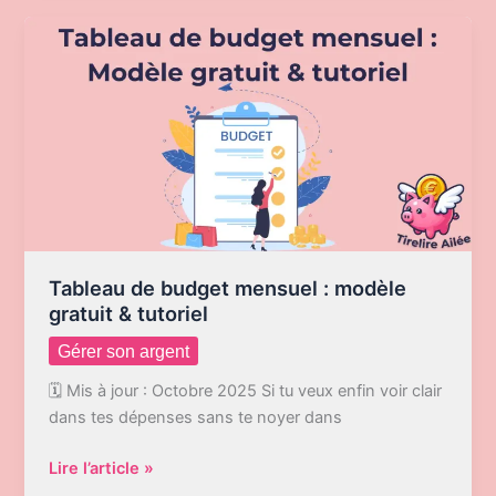
2025
:
combien
prévoir
par
mois
?
[Calculateur
interactif
+
listes
Tableau de budget mensuel : modèle
de
gratuit & tutoriel
courses]
Gérer son argent
🗓️ Mis à jour : Octobre 2025 Si tu veux enfin voir clair
dans tes dépenses sans te noyer dans
Tableau
Lire l’article »
de