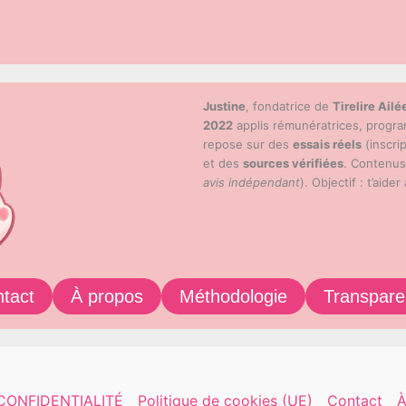
Justine
, fondatrice de
Tirelire Ailé
2022
applis rémunératrices, progr
repose sur des
essais réels
(inscri
et des
sources vérifiées
. Contenu
avis indépendant
). Objectif : t’aider
tact
À propos
Méthodologie
Transpar
CONFIDENTIALITÉ
Politique de cookies (UE)
Contact
À