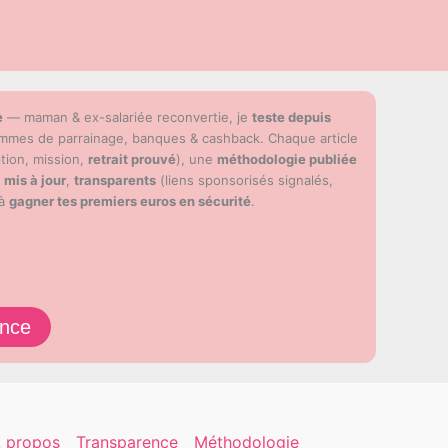
e
— maman & ex-salariée reconvertie, je
teste depuis
ammes de parrainage, banques & cashback. Chaque article
ption, mission,
retrait prouvé
), une
méthodologie publiée
s
mis à jour
,
transparents
(liens sponsorisés signalés,
 à
gagner tes premiers euros en sécurité
.
ence
 propos
Transparence
Méthodologie