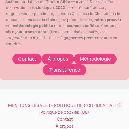
Justine
, fondatrice de
Tirelire Ailée
— maman & ex-salariée
reconvertie, je
teste depuis 2022
applis rémunératrices,
programmes de parrainage, banques & cashback. Chaque article
repose sur des
essais réels
(inscription, mission,
retrait prouvé
),
une
méthodologie publiée
et des
sources vérifiées
. Contenus
mis à jour
,
transparents
(liens sponsorisés signalés,
avis
indépendant
). Objectif : t’aider à
gagner tes premiers euros en
sécurité
.
Contact
À propos
Méthodologie
Transparence
MENTIONS LÉGALES – POLITIQUE DE CONFIDENTIALITÉ
Politique de cookies (UE)
Contact
À propos