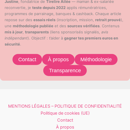
Justine
, fondatrice de
Tirelire Ailée
— maman & ex-salariée
reconvertie, je
teste depuis 2022
applis rémunératrices,
programmes de parrainage, banques & cashback. Chaque article
repose sur des
essais réels
(inscription, mission,
retrait prouvé
),
une
méthodologie publiée
et des
sources vérifiées
. Contenus
mis à jour
,
transparents
(liens sponsorisés signalés,
avis
indépendant
). Objectif : t’aider à
gagner tes premiers euros en
sécurité
.
Contact
À propos
Méthodologie
Transparence
MENTIONS LÉGALES – POLITIQUE DE CONFIDENTIALITÉ
Politique de cookies (UE)
Contact
À propos