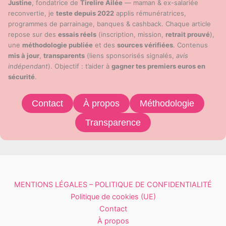
Justine
, fondatrice de
Tirelire Ailée
— maman & ex-salariée
reconvertie, je
teste depuis 2022
applis rémunératrices,
programmes de parrainage, banques & cashback. Chaque article
repose sur des
essais réels
(inscription, mission,
retrait prouvé
),
une
méthodologie publiée
et des
sources vérifiées
. Contenus
mis à jour
,
transparents
(liens sponsorisés signalés,
avis
indépendant
). Objectif : t’aider à
gagner tes premiers euros en
sécurité
.
Contact
À propos
Méthodologie
Transparence
MENTIONS LÉGALES – POLITIQUE DE CONFIDENTIALITÉ
Politique de cookies (UE)
Contact
À propos