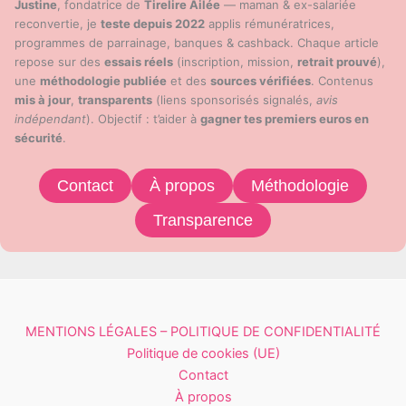
Justine
, fondatrice de
Tirelire Ailée
— maman & ex-salariée
reconvertie, je
teste depuis 2022
applis rémunératrices,
programmes de parrainage, banques & cashback. Chaque article
repose sur des
essais réels
(inscription, mission,
retrait prouvé
),
une
méthodologie publiée
et des
sources vérifiées
. Contenus
mis à jour
,
transparents
(liens sponsorisés signalés,
avis
indépendant
). Objectif : t’aider à
gagner tes premiers euros en
sécurité
.
Contact
À propos
Méthodologie
Transparence
MENTIONS LÉGALES – POLITIQUE DE CONFIDENTIALITÉ
Politique de cookies (UE)
Contact
À propos