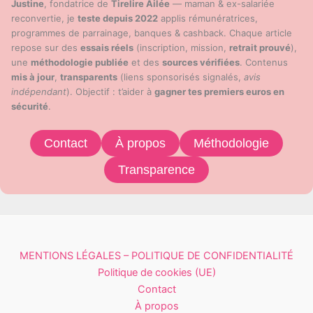
Justine
, fondatrice de
Tirelire Ailée
— maman & ex-salariée
reconvertie, je
teste depuis 2022
applis rémunératrices,
programmes de parrainage, banques & cashback. Chaque article
repose sur des
essais réels
(inscription, mission,
retrait prouvé
),
une
méthodologie publiée
et des
sources vérifiées
. Contenus
mis à jour
,
transparents
(liens sponsorisés signalés,
avis
indépendant
). Objectif : t’aider à
gagner tes premiers euros en
sécurité
.
Contact
À propos
Méthodologie
Transparence
MENTIONS LÉGALES – POLITIQUE DE CONFIDENTIALITÉ
Politique de cookies (UE)
Contact
À propos