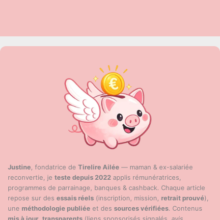
seuil,
délais
et
méthodes
(PayPal,
crypto,
virement)
—
Guide
2025
Justine
, fondatrice de
Tirelire Ailée
— maman & ex-salariée
reconvertie, je
teste depuis 2022
applis rémunératrices,
programmes de parrainage, banques & cashback. Chaque article
repose sur des
essais réels
(inscription, mission,
retrait prouvé
),
une
méthodologie publiée
et des
sources vérifiées
. Contenus
mis à jour
,
transparents
(liens sponsorisés signalés,
avis