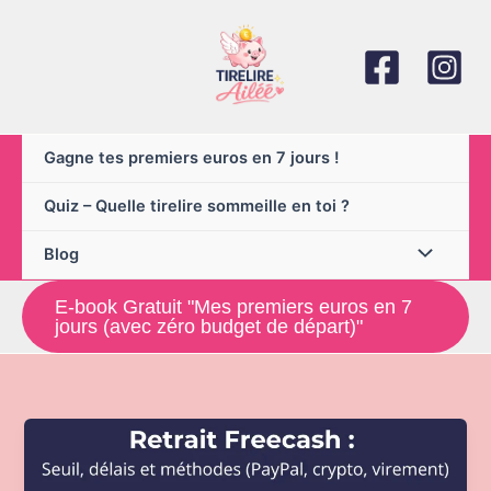
Aller
au
contenu
Gagne tes premiers euros en 7 jours !
Quiz – Quelle tirelire sommeille en toi ?
Blog
E-book Gratuit "Mes premiers euros en 7
jours (avec zéro budget de départ)"