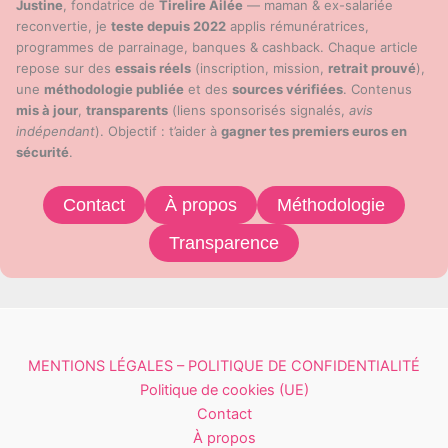
Justine
, fondatrice de
Tirelire Ailée
— maman & ex-salariée
reconvertie, je
teste depuis 2022
applis rémunératrices,
programmes de parrainage, banques & cashback. Chaque article
repose sur des
essais réels
(inscription, mission,
retrait prouvé
),
une
méthodologie publiée
et des
sources vérifiées
. Contenus
mis à jour
,
transparents
(liens sponsorisés signalés,
avis
indépendant
). Objectif : t’aider à
gagner tes premiers euros en
sécurité
.
Contact
À propos
Méthodologie
Transparence
MENTIONS LÉGALES – POLITIQUE DE CONFIDENTIALITÉ
Politique de cookies (UE)
Contact
À propos