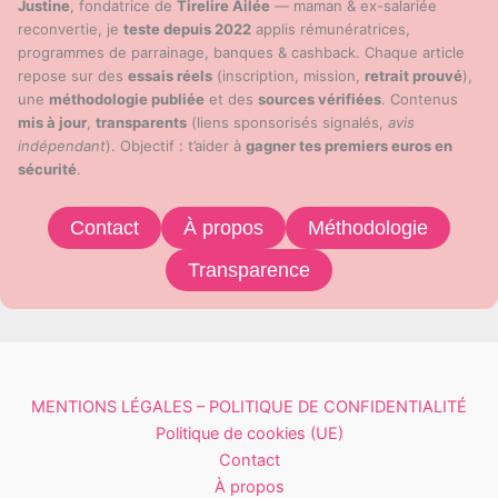
Justine
, fondatrice de
Tirelire Ailée
— maman & ex-salariée
reconvertie, je
teste depuis 2022
applis rémunératrices,
programmes de parrainage, banques & cashback. Chaque article
repose sur des
essais réels
(inscription, mission,
retrait prouvé
),
une
méthodologie publiée
et des
sources vérifiées
. Contenus
mis à jour
,
transparents
(liens sponsorisés signalés,
avis
indépendant
). Objectif : t’aider à
gagner tes premiers euros en
sécurité
.
Contact
À propos
Méthodologie
Transparence
MENTIONS LÉGALES – POLITIQUE DE CONFIDENTIALITÉ
Politique de cookies (UE)
Contact
À propos