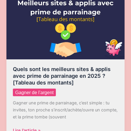
ticket
de
caisse
:
eBuyClub
est-
il
meilleur
qu’iGraal
et
Quels sont les meilleurs sites & applis
Poulpeo
avec prime de parrainage en 2025 ?
?
[Tableau des montants]
(guide
Gagner de l'argent
+
comparatif
Gagner une prime de parrainage, c’est simple : tu
2026)
invites, ton proche s’inscrit/achète/ouvre un compte,
et la prime tombe (souvent
Quels
Lire l’article »