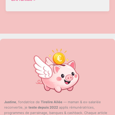
sont
les
meilleurs
sites
&
applis
avec
prime
de
parrainage
en
2025
?
[Tableau
des
montants]
Justine
, fondatrice de
Tirelire Ailée
— maman & ex-salariée
reconvertie, je
teste depuis 2022
applis rémunératrices,
programmes de parrainage, banques & cashback. Chaque article