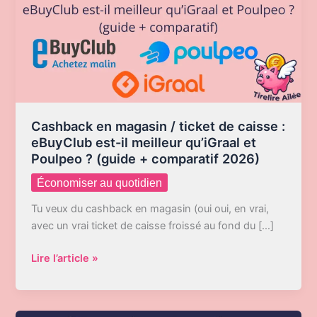
Cashback en magasin / ticket de caisse :
eBuyClub est-il meilleur qu’iGraal et
Poulpeo ? (guide + comparatif 2026)
Économiser au quotidien
Tu veux du cashback en magasin (oui oui, en vrai,
avec un vrai ticket de caisse froissé au fond du […]
Cashback
Lire l’article »
en
magasin
/