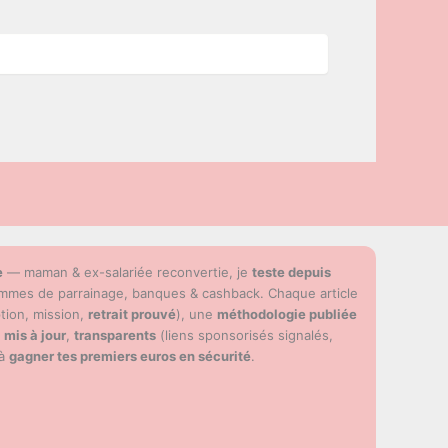
e
— maman & ex-salariée reconvertie, je
teste depuis
ammes de parrainage, banques & cashback. Chaque article
ption, mission,
retrait prouvé
), une
méthodologie publiée
s
mis à jour
,
transparents
(liens sponsorisés signalés,
 à
gagner tes premiers euros en sécurité
.