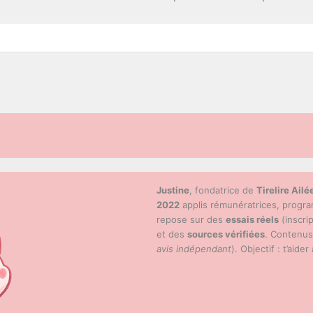
Justine
, fondatrice de
Tirelire Ailé
2022
applis rémunératrices, progr
repose sur des
essais réels
(inscri
et des
sources vérifiées
. Contenu
avis indépendant
). Objectif : t’aider