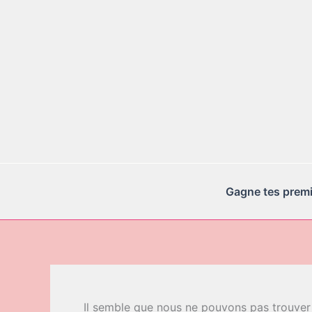
Aller
au
contenu
Gagne tes premie
Il semble que nous ne pouvons pas trouver