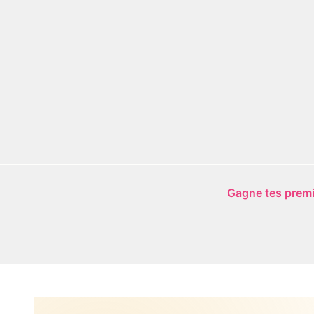
Aller
au
contenu
Gagne tes premie