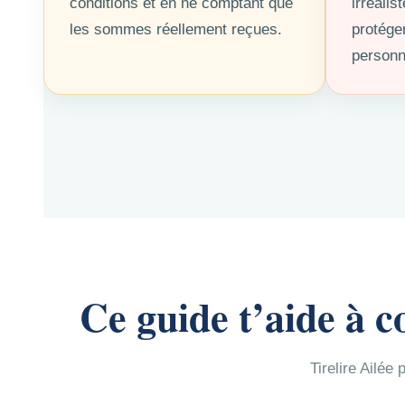
conditions et en ne comptant que
irréalis
les sommes réellement reçues.
protége
personn
Ce guide t’aide à c
Tirelire Ailée