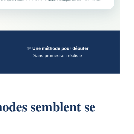
🌱
Une méthode pour débuter
Sans promesse irréaliste
hodes semblent se