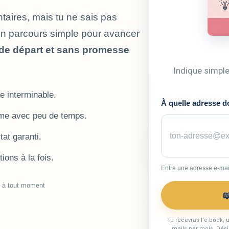
aires, mais tu ne sais pas
un parcours simple pour avancer
de départ et sans promesse
Indique simple
 interminable.
À quelle adresse do
me avec peu de temps.
tat garanti.
ions à la fois.
Entre une adresse e-mail
e à tout moment

Tu recevras l’e-book, 
mails par mois. Dési